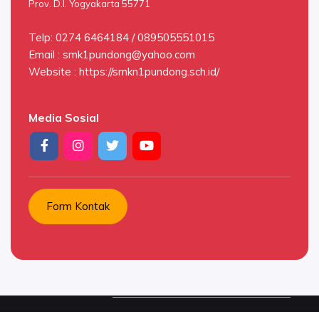
Prov. D.I. Yogyakarta 55771
Telp: 0274 6464184 / 089505551015
Email :
smk1pundong@yahoo.com
Website : https://smkn1pundong.sch.id/
Media Sosial
Form Kontak
© Copyright 2026 .
SMK Negeri 1 Pundong. All rights reserved.