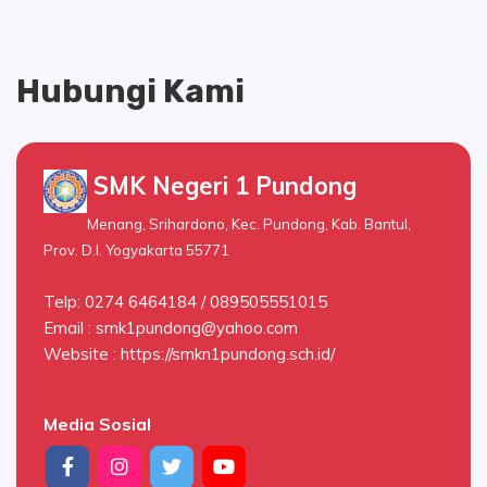
Hubungi Kami
SMK Negeri 1 Pundong
Menang, Srihardono, Kec. Pundong, Kab. Bantul,
Prov. D.I. Yogyakarta 55771
Telp: 0274 6464184 / 089505551015
Email :
smk1pundong@yahoo.com
Website : https://smkn1pundong.sch.id/
Media Sosial