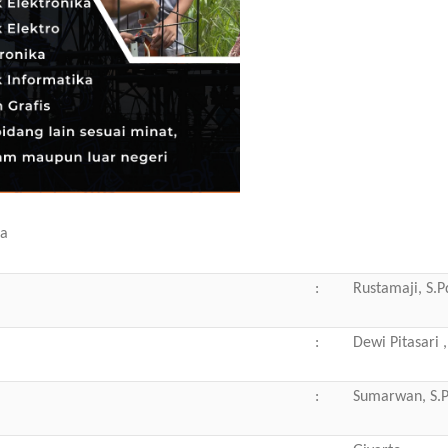
ka
:
Rustamaji, S.Pd
:
Dewi Pitasari ,
:
Sumarwan, S.