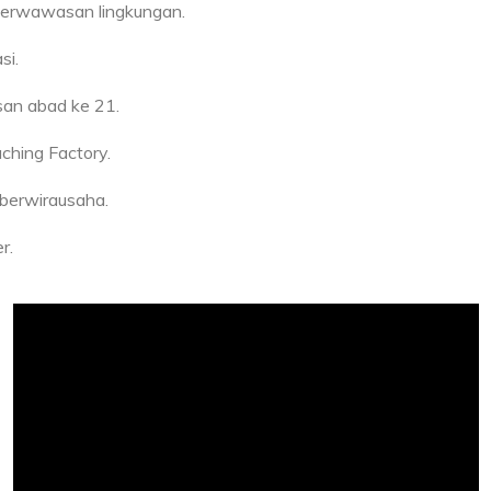
berwawasan lingkungan.
si.
san abad ke 21.
hing Factory.
erwirausaha.
r.