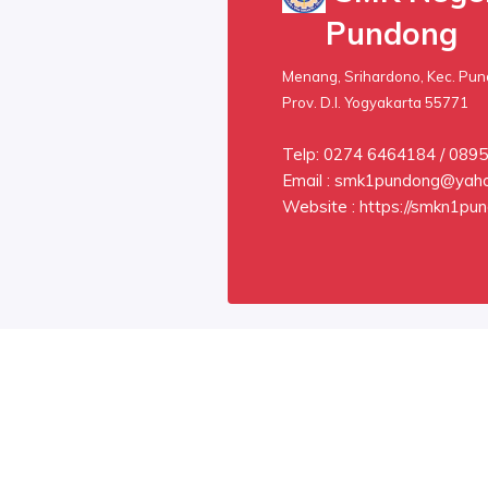
Pundong
Menang, Srihardono, Kec. Pund
Prov. D.I. Yogyakarta 55771
Telp: 0274 6464184 / 08
Email :
smk1pundong@yah
Website : https://smkn1pun
© Copyright 2026 .
SMK Negeri 1 Pundong. All rights reserved.
Suported by
Platform Sekolahkita.net