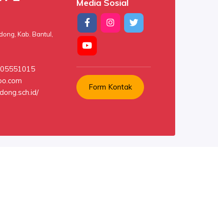
Media Sosial
ong, Kab. Bantul,
9505551015
oo.com
Form Kontak
dong.sch.id/