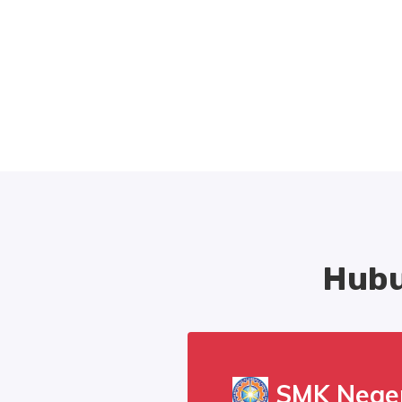
Hubu
SMK Neger