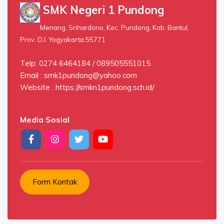
SMK Negeri 1 Pundong
Menang, Srihardono, Kec. Pundong, Kab. Bantul,
Prov. D.I. Yogyakarta 55771
Telp: 0274 6464184 / 089505551015
Email :
smk1pundong@yahoo.com
Website : https://smkn1pundong.sch.id/
Media Sosial
Form Kontak